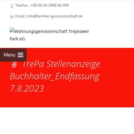
Telefon : +49 (0) 30 2888 66 999
Email : info@berliner-genossenschaft.de
Skip
to
cont
Menu
TrePa Stellenanzeige
Buchhalter_Endfassung
7.8.2023