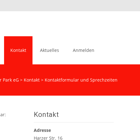
Suchen
Kontakt
Aktuelles
Anmelden
nach:
 Park eG
>
Kontakt
>
Kontaktformular und Sprechzeiten
Kontakt
ar:
Adresse
Harzer Str. 16