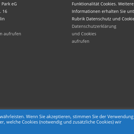
 Park eG
Funktionalität Cookies. Weitere
. 16
Informationen erhalten Sie unt
lin
Rubrik Datenschutz und Cooki
Datenschutzerklärung
m aufrufen
und Cookies
aufrufen
gewährleisten. Wenn Sie akzeptieren, stimmen Sie der Verwendung
er, welche Cookies (notwendig und zusätzliche Cookies) wir