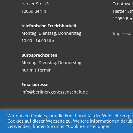
Harzer Str. 16
Treptower
12059 Berlin
Harzer Str
12059 Ber
telefonische Erreichbarkeit
Montag, Dienstag, Donnerstag
Impressu
10:00 –14:00 Uhr
Bürosprechzeiten
Montag, Dienstag, Donnerstag
nur mit Termin
Emailadresse:
info@berliner-genossenschaft.de
Wir nutzen Cookies, um die Funktionalität der Webseite zu 
Cookies auf dieser Webseite zu. Weitere Informationen darüb
Copyright © Wohnungsgenossenschaft Treptower Park eG
verwenden, finden Sie unter "Cookie Einstellungen."