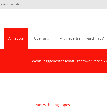
nossenschaft.de
Angebote
Über uns
Mitgliedertreff „waschhaus“
Wohnungsgenossenschaft Treptower Park eG
zum Wohnungsexposé