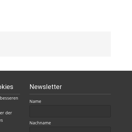
okies
Newsletter
 besseren
Name
er der
es
Nachname