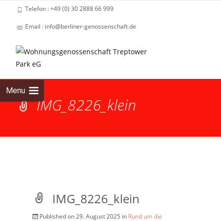
Telefon : +49 (0) 30 2888 66 999
Email : info@berliner-genossenschaft.de
Skip
to
cont
Menu
IMG_8226_klein
IMG_8226_klein
Published on
29. August 2025
in
Rund um die