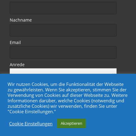
Nachname
Email
Anrede
Wir nutzen Cookies, um die Funktionalität der Webseite
zu gewährleisten. Wenn Sie akzeptieren, stimmen Sie der
Verwendung von Cookies auf dieser Webseite zu. Weitere
Informationen darüber, welche Cookies (notwendig und
zusätzliche Cookies) wir verwenden, finden Sie unter
"Cookie Einstellungen."
Copyright © Wohnungsgenossenschaft Treptower Park eG
Cookie Einstellungen
Akzeptieren
Powered by WordPress
, Designed by
Davide.de