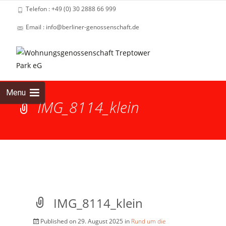
Telefon : +49 (0) 30 2888 66 999
Email : info@berliner-genossenschaft.de
Skip
to
cont
Menu
IMG_8114_klein
IMG_8114_klein
Published on
29. August 2025
in
Rund um die