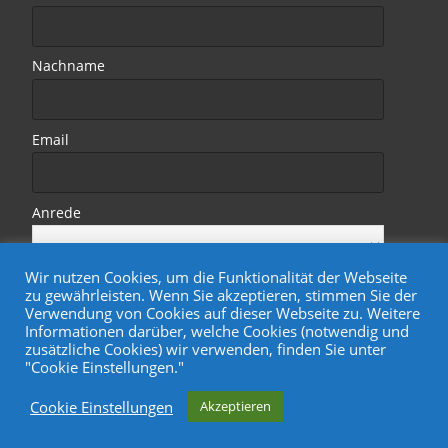
Nachname
Email
Anrede
Wir nutzen Cookies, um die Funktionalität der Webseite
zu gewährleisten. Wenn Sie akzeptieren, stimmen Sie der
Verwendung von Cookies auf dieser Webseite zu. Weitere
Informationen darüber, welche Cookies (notwendig und
zusätzliche Cookies) wir verwenden, finden Sie unter
"Cookie Einstellungen."
Copyright © Wohnungsgenossenschaft Treptower Park eG
Cookie Einstellungen
Akzeptieren
Powered by WordPress
, Designed by
Davide.de