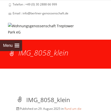
Telefon : +49 (0) 30 2888 66 999
Email : info@berliner-genossenschaft.de
Skip
to
cont
Menu
IMG_8058_klein
IMG_8058_klein
Published on
29. August 2025
in
Rund um die