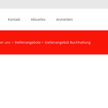
Suchen
Kontakt
Aktuelles
Anmelden
nach:
er uns
>
Stellenangebote
>
Stellenangebot Buchhaltung