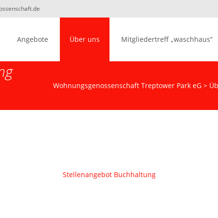
nossenschaft.de
Angebote
Über uns
Mitgliedertreff „waschhaus“
ng
Wohnungsgenossenschaft Treptower Park eG
>
Üb
Stellenangebot Buchhaltung