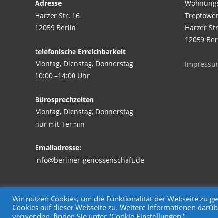
Adresse
Wohnungs
Harzer Str. 16
Treptower
12059 Berlin
Harzer Str
12059 Ber
telefonische Erreichbarkeit
Montag, Dienstag, Donnerstag
Impressu
10:00 –14:00 Uhr
Bürosprechzeiten
Montag, Dienstag, Donnerstag
nur mit Termin
Emailadresse:
info@berliner-genossenschaft.de
Wir nutzen Cookies, um die Funktionalität der Webseite zu 
Cookies auf dieser Webseite zu. Weitere Informationen darüb
Copyright © Wohnungsgenossenschaft Treptower Park eG
verwenden, finden Sie unter "Cookie Einstellungen."