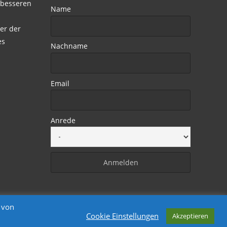
 besseren
Name
er der
es
Nachname
Email
Anrede
 von
Cookie Einstellungen
Akzeptieren
Powered by WordPress
, Designed by
Davide.de