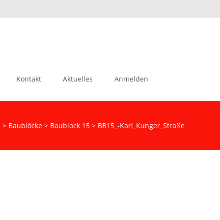
Suchen
Kontakt
Aktuelles
Anmelden
nach:
s
>
Baublöcke
>
Baublock 15
>
BB15_-Karl_Kunger_Straße