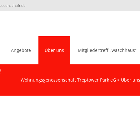
nossenschaft.de
Angebote
Über uns
Mitgliedertreff „waschhaus“
e
Wohnungsgenossenschaft Treptower Park eG
>
Über un