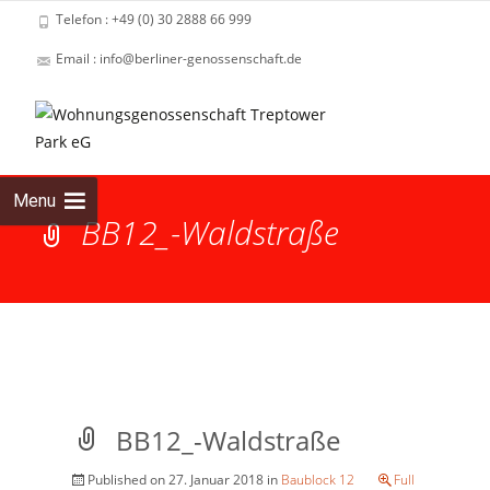
Telefon : +49 (0) 30 2888 66 999
Email : info@berliner-genossenschaft.de
Skip
to
cont
Menu
BB12_-Waldstraße
BB12_-Waldstraße
Published on
27. Januar 2018
in
Baublock 12
Full