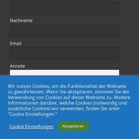
Nachname
Email
Anrede
Wir nutzen Cookies, um die Funktionalität der Webseite
zu gewährleisten. Wenn Sie akzeptieren, stimmen Sie der
Verwendung von Cookies auf dieser Webseite zu. Weitere
Informationen darüber, welche Cookies (notwendig und
zusätzliche Cookies) wir verwenden, finden Sie unter
"Cookie Einstellungen."
Copyright © Wohnungsgenossenschaft Treptower Park eG
Cookie Einstellungen
Akzeptieren
Powered by WordPress
, Designed by
Davide.de