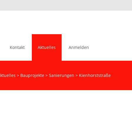
Suchen
Kontakt
Aktuelles
Anmelden
nach:
ktuelles
>
Bauprojekte
>
Sanierungen
>
Kienhorststraße