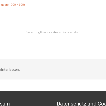
olution (1900 × 600)
Sanierung Kienhorststraße Reinickendorf
interlassen.
ssum
Datenschutz und Co