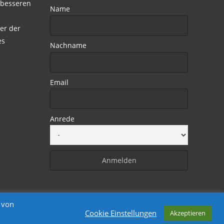
 besseren
Name
er der
es
Nachname
Email
Anrede
 von
Cookie Einstellungen
Akzeptieren
Powered by WordPress
, Designed by
Davide.de