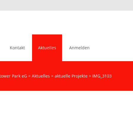
Suchen
Kontakt
Aktuelles
Anmelden
nach:
ower Park eG
>
Aktuelles
>
aktuelle Projekte
>
IMG_3103