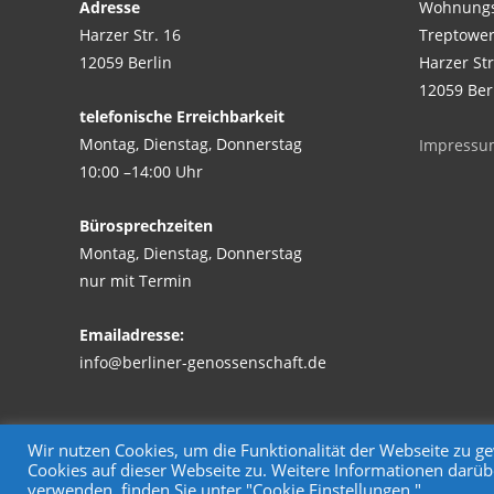
Adresse
Wohnungs
Harzer Str. 16
Treptower
12059 Berlin
Harzer Str
12059 Ber
telefonische Erreichbarkeit
Montag, Dienstag, Donnerstag
Impressu
10:00 –14:00 Uhr
Bürosprechzeiten
Montag, Dienstag, Donnerstag
nur mit Termin
Emailadresse:
info@berliner-genossenschaft.de
Wir nutzen Cookies, um die Funktionalität der Webseite zu 
Cookies auf dieser Webseite zu. Weitere Informationen darüb
Copyright © Wohnungsgenossenschaft Treptower Park eG
verwenden, finden Sie unter "Cookie Einstellungen."