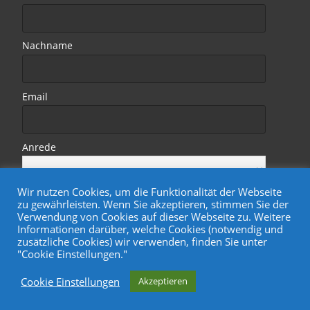
Nachname
Email
Anrede
Wir nutzen Cookies, um die Funktionalität der Webseite
zu gewährleisten. Wenn Sie akzeptieren, stimmen Sie der
Verwendung von Cookies auf dieser Webseite zu. Weitere
Informationen darüber, welche Cookies (notwendig und
zusätzliche Cookies) wir verwenden, finden Sie unter
"Cookie Einstellungen."
Copyright © Wohnungsgenossenschaft Treptower Park eG
Cookie Einstellungen
Akzeptieren
Powered by WordPress
, Designed by
Davide.de