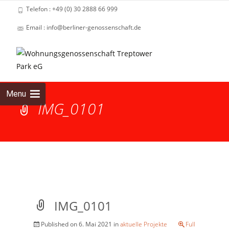
Telefon : +49 (0) 30 2888 66 999
Email : info@berliner-genossenschaft.de
Skip
to
cont
Menu
IMG_0101
IMG_0101
Published on
6. Mai 2021
in
aktuelle Projekte
Full